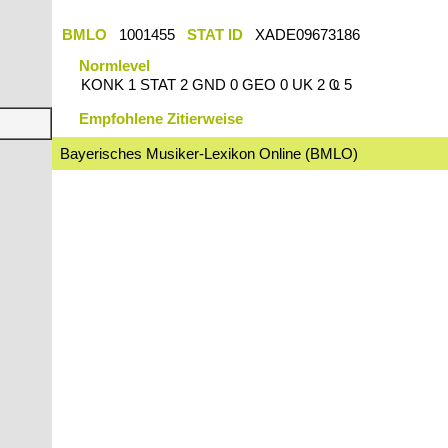
BMLO
1001455
STAT ID
XADE09673186
Normlevel
KONK 1 STAT 2 GND 0 GEO 0 UK 2 Ҩ 5
Empfohlene Zitierweise
Bayerisches Musiker-Lexikon Online (BMLO)