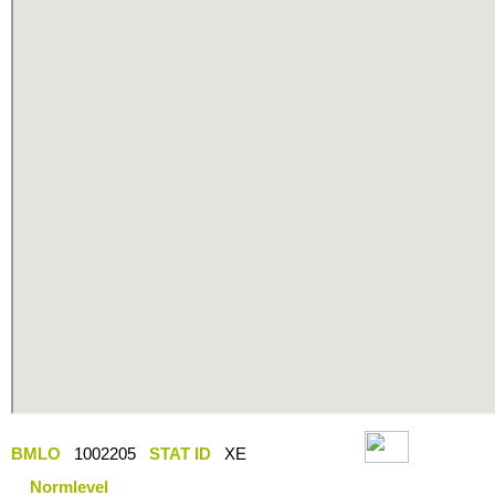
BMLO
1002205
STAT ID
XE
Normlevel