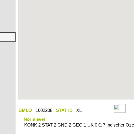
BMLO
1002208
STAT ID
XL
Normlevel
KONK 2 STAT 2 GND 2 GEO 1 UK 0 Ҩ 7 Indischer Oz