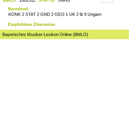
BMLO
1002511
STAT ID
XAHU
Normlevel
KONK 2 STAT 2 GND 2 GEO 1 UK 2 Ҩ 9 Ungarn
Empfohlene Zitierweise
Bayerisches Musiker-Lexikon Online (BMLO)