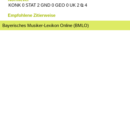
KONK 0 STAT 2 GND 0 GEO 0 UK 2 Ҩ 4
Empfohlene Zitierweise
Bayerisches Musiker-Lexikon Online (BMLO)