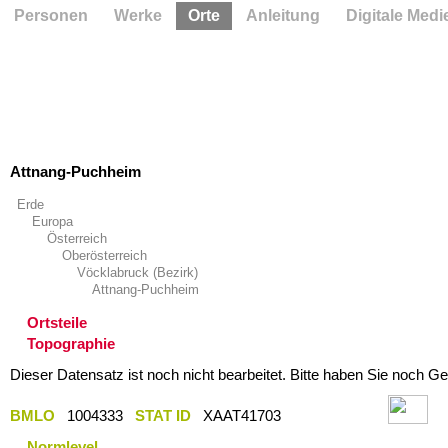
Personen
Werke
Orte
Anleitung
Digitale Medi
Attnang-Puchheim
Erde
Europa
Österreich
Oberösterreich
Vöcklabruck (Bezirk)
Attnang-Puchheim
Ortsteile
Topographie
Dieser Datensatz ist noch nicht bearbeitet. Bitte haben Sie noch Ge
BMLO
1004333
STAT ID
XAAT41703
Normlevel