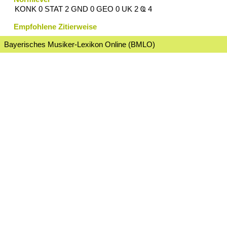
KONK 0 STAT 2 GND 0 GEO 0 UK 2 Ҩ 4
Empfohlene Zitierweise
Bayerisches Musiker-Lexikon Online (BMLO)