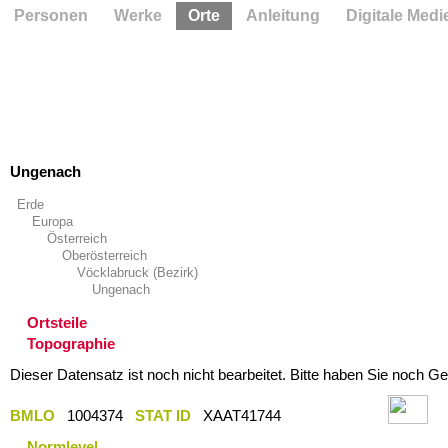
Personen
Werke
Orte
Anleitung
Digitale Medi
Ungenach
Erde
Europa
Österreich
Oberösterreich
Vöcklabruck (Bezirk)
Ungenach
Ortsteile
Topographie
Dieser Datensatz ist noch nicht bearbeitet. Bitte haben Sie noch Ge
BMLO
1004374
STAT ID
XAAT41744
Normlevel