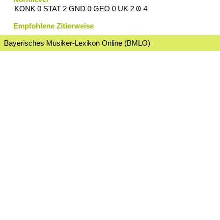
KONK 0 STAT 2 GND 0 GEO 0 UK 2 Ҩ 4
Empfohlene Zitierweise
Bayerisches Musiker-Lexikon Online (BMLO)