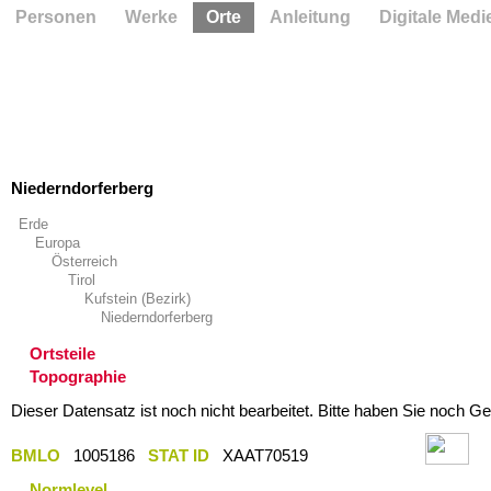
Personen
Werke
Orte
Anleitung
Digitale Medi
Niederndorferberg
Erde
Europa
Österreich
Tirol
Kufstein (Bezirk)
Niederndorferberg
Ortsteile
Topographie
Dieser Datensatz ist noch nicht bearbeitet. Bitte haben Sie noch Ge
BMLO
1005186
STAT ID
XAAT70519
Normlevel