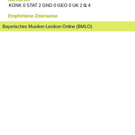
KONK 0 STAT 2 GND 0 GEO 0 UK 2 Ҩ 4
Empfohlene Zitierweise
Bayerisches Musiker-Lexikon Online (BMLO)