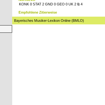
KONK 0 STAT 2 GND 0 GEO 0 UK 2 Ҩ 4
Empfohlene Zitierweise
Bayerisches Musiker-Lexikon Online (BMLO)