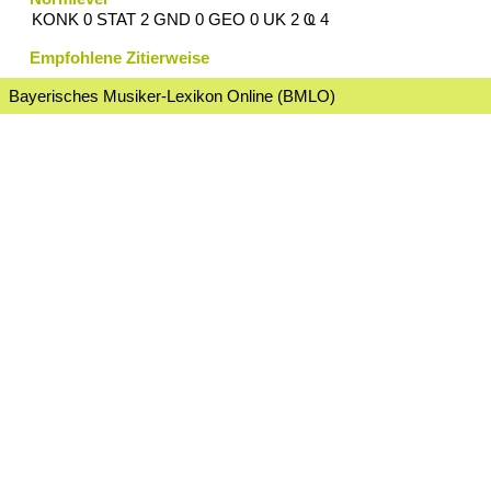
KONK 0 STAT 2 GND 0 GEO 0 UK 2 Ҩ 4
Empfohlene Zitierweise
Bayerisches Musiker-Lexikon Online (BMLO)