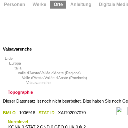
Personen
Werke
Orte
Anleitung
Digitale Medi
Valsavarenche
Erde
Europa
Italia
Valle d'Aosta/Vallée d'Aoste (Regione)
Valle d'Aosta/Vallée d'Aoste (Provincia)
Valsavarenche
Topographie
Dieser Datensatz ist noch nicht bearbeitet. Bitte haben Sie noch Ge
BMLO
1006916
STAT ID
XAIT02007070
Normlevel
KONK 0 STAT 2 GND 0 GEO 0 UK 0 Ҩ 2