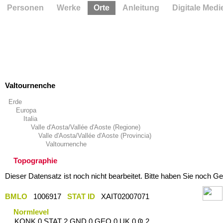
Personen
Werke
Orte
Anleitung
Digitale Medi
Valtournenche
Erde
Europa
Italia
Valle d'Aosta/Vallée d'Aoste (Regione)
Valle d'Aosta/Vallée d'Aoste (Provincia)
Valtournenche
Topographie
Dieser Datensatz ist noch nicht bearbeitet. Bitte haben Sie noch Ge
BMLO
1006917
STAT ID
XAIT02007071
Normlevel
KONK 0 STAT 2 GND 0 GEO 0 UK 0 Ҩ 2