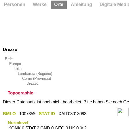
Personen
Werke
Orte
Anleitung
Digitale Medi
Drezzo
Erde
Europa
Italia
Lombardia (Regione)
Como (Provincia)
Drezzo
Topographie
Dieser Datensatz ist noch nicht bearbeitet. Bitte haben Sie noch Ge
BMLO
1007359
STAT ID
XAIT03013093
Normlevel
KONK 0 STAT 2 GND 0 GEO 0 UK 0 Ҩ 2