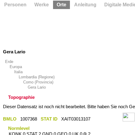
Personen
Werke
Orte
Anleitung
Digitale Medi
Gera Lario
Erde
Europa
Italia
Lombardia (Regione)
Como (Provincia)
Gera Lario
Topographie
Dieser Datensatz ist noch nicht bearbeitet. Bitte haben Sie noch Ge
BMLO
1007368
STAT ID
XAIT03013107
Normlevel
KONK 0 STAT 2 GND 0 GEO 0 UK 0 Ҩ 2