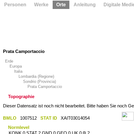
Personen
Werke
Orte
Anleitung
Digitale Medi
Prata Camportaccio
Erde
Europa
Italia
Lombardia (Regione)
Sondrio (Provincia)
Prata Camportaccio
Topographie
Dieser Datensatz ist noch nicht bearbeitet. Bitte haben Sie noch Ge
BMLO
1007512
STAT ID
XAIT03014054
Normlevel
KONK 0 STAT 2 GND 0 GEO 0 UK 0 Ҩ 2