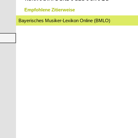
Empfohlene Zitierweise
Bayerisches Musiker-Lexikon Online (BMLO)