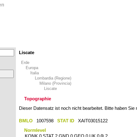
en
Liscate
Erde
Europa
Italia
Lombardia (Regione)
Milano (Provincia)
Liscate
Topographie
Dieser Datensatz ist noch nicht bearbeitet. Bitte haben Sie
BMLO
1007598
STAT ID
XAIT03015122
Normlevel
KONK 0 STAT 2 GND 0 GEO 0 UK 0 Ҩ 2