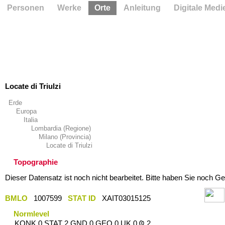
Personen
Werke
Orte
Anleitung
Digitale Medi
Locate di Triulzi
Erde
Europa
Italia
Lombardia (Regione)
Milano (Provincia)
Locate di Triulzi
Topographie
Dieser Datensatz ist noch nicht bearbeitet. Bitte haben Sie noch Ge
BMLO
1007599
STAT ID
XAIT03015125
Normlevel
KONK 0 STAT 2 GND 0 GEO 0 UK 0 Ҩ 2