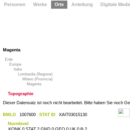
Personen
Werke
Orte
Anleitung
Digitale Medi
Magenta
Erde
Europa
Italia
Lombardia (Regione)
Milano (Provincia)
Magenta
Topographie
Dieser Datensatz ist noch nicht bearbeitet. Bitte haben Sie noch Ge
BMLO
1007600
STAT ID
XAIT03015130
Normlevel
KONK 0 STAT 2 GND 0 GEO 0 UK 0 Ҩ 2