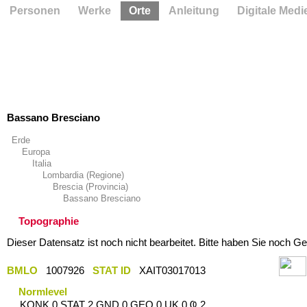
Personen
Werke
Orte
Anleitung
Digitale Medi
Bassano Bresciano
Erde
Europa
Italia
Lombardia (Regione)
Brescia (Provincia)
Bassano Bresciano
Topographie
Dieser Datensatz ist noch nicht bearbeitet. Bitte haben Sie noch Ge
BMLO
1007926
STAT ID
XAIT03017013
Normlevel
KONK 0 STAT 2 GND 0 GEO 0 UK 0 Ҩ 2