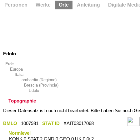
Personen
Werke
Orte
Anleitung
Digitale Medi
Edolo
Erde
Europa
Italia
Lombardia (Regione)
Brescia (Provincia)
Edolo
Topographie
Dieser Datensatz ist noch nicht bearbeitet. Bitte haben Sie noch Ge
BMLO
1007981
STAT ID
XAIT03017068
Normlevel
KONK 0 STAT 2 GND 0 GEO 0 UK 0 Ҩ 2