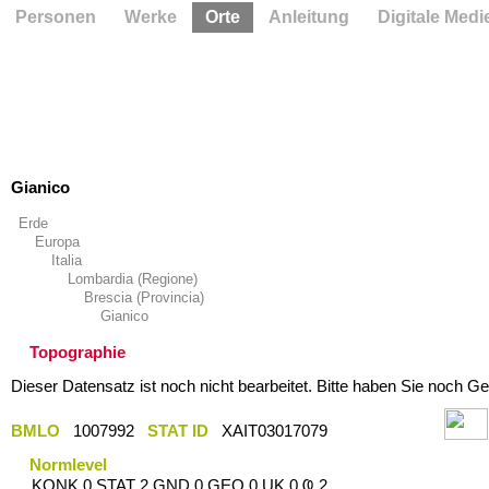
Personen
Werke
Orte
Anleitung
Digitale Medi
Gianico
Erde
Europa
Italia
Lombardia (Regione)
Brescia (Provincia)
Gianico
Topographie
Dieser Datensatz ist noch nicht bearbeitet. Bitte haben Sie noch Ge
BMLO
1007992
STAT ID
XAIT03017079
Normlevel
KONK 0 STAT 2 GND 0 GEO 0 UK 0 Ҩ 2