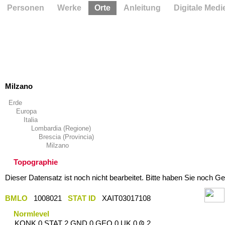
Personen
Werke
Orte
Anleitung
Digitale Medi
Milzano
Erde
Europa
Italia
Lombardia (Regione)
Brescia (Provincia)
Milzano
Topographie
Dieser Datensatz ist noch nicht bearbeitet. Bitte haben Sie noch Ge
BMLO
1008021
STAT ID
XAIT03017108
Normlevel
KONK 0 STAT 2 GND 0 GEO 0 UK 0 Ҩ 2