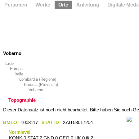
Personen
Werke
Orte
Anleitung
Digitale Medi
Vobarno
Erde
Europa
Italia
Lombardia (Regione)
Brescia (Provincia)
Vobarno
Topographie
Dieser Datensatz ist noch nicht bearbeitet. Bitte haben Sie noch Ge
BMLO
1008117
STAT ID
XAIT03017204
Normlevel
KONK 0 STAT 2 GND 0 GEO 0 UK 0 Ҩ 2