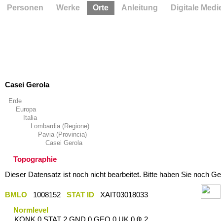
Personen
Werke
Orte
Anleitung
Digitale Medi
Casei Gerola
Erde
Europa
Italia
Lombardia (Regione)
Pavia (Provincia)
Casei Gerola
Topographie
Dieser Datensatz ist noch nicht bearbeitet. Bitte haben Sie noch Ge
BMLO
1008152
STAT ID
XAIT03018033
Normlevel
KONK 0 STAT 2 GND 0 GEO 0 UK 0 Ҩ 2