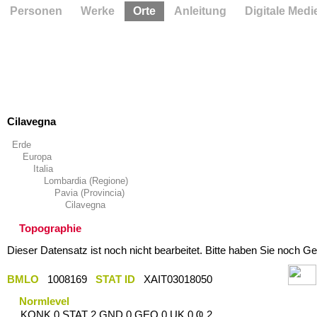
Personen
Werke
Orte
Anleitung
Digitale Medi
Cilavegna
Erde
Europa
Italia
Lombardia (Regione)
Pavia (Provincia)
Cilavegna
Topographie
Dieser Datensatz ist noch nicht bearbeitet. Bitte haben Sie noch Ge
BMLO
1008169
STAT ID
XAIT03018050
Normlevel
KONK 0 STAT 2 GND 0 GEO 0 UK 0 Ҩ 2