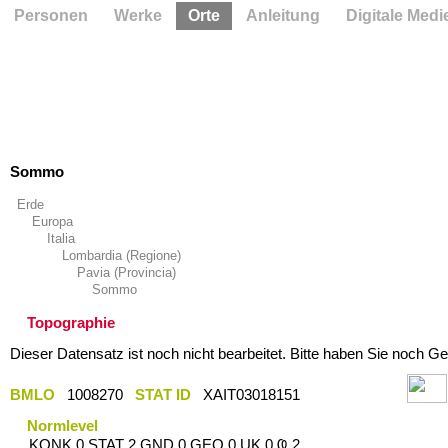
Personen
Werke
Orte
Anleitung
Digitale Medi
Sommo
Erde
Europa
Italia
Lombardia (Regione)
Pavia (Provincia)
Sommo
Topographie
Dieser Datensatz ist noch nicht bearbeitet. Bitte haben Sie noch Ge
BMLO
1008270
STAT ID
XAIT03018151
Normlevel
KONK 0 STAT 2 GND 0 GEO 0 UK 0 Ҩ 2