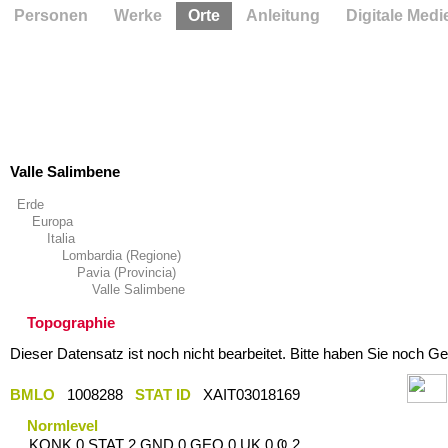
Personen
Werke
Orte
Anleitung
Digitale Medi
Valle Salimbene
Erde
Europa
Italia
Lombardia (Regione)
Pavia (Provincia)
Valle Salimbene
Topographie
Dieser Datensatz ist noch nicht bearbeitet. Bitte haben Sie noch Ge
BMLO
1008288
STAT ID
XAIT03018169
Normlevel
KONK 0 STAT 2 GND 0 GEO 0 UK 0 Ҩ 2