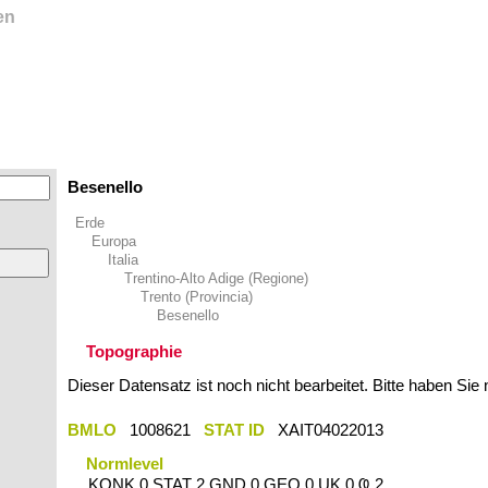
en
Besenello
Erde
Europa
Italia
Trentino-Alto Adige (Regione)
Trento (Provincia)
Besenello
Topographie
Dieser Datensatz ist noch nicht bearbeitet. Bitte haben Sie
BMLO
1008621
STAT ID
XAIT04022013
Normlevel
KONK 0 STAT 2 GND 0 GEO 0 UK 0 Ҩ 2