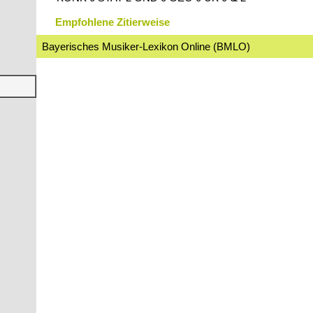
Empfohlene Zitierweise
Bayerisches Musiker-Lexikon Online (BMLO)