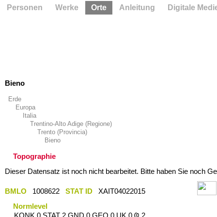
Personen
Werke
Orte
Anleitung
Digitale Medi
Bieno
Erde
Europa
Italia
Trentino-Alto Adige (Regione)
Trento (Provincia)
Bieno
Topographie
Dieser Datensatz ist noch nicht bearbeitet. Bitte haben Sie noch Ge
BMLO
1008622
STAT ID
XAIT04022015
Normlevel
KONK 0 STAT 2 GND 0 GEO 0 UK 0 Ҩ 2