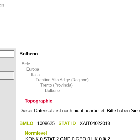
en
Bolbeno
Erde
Europa
Italia
Trentino-Alto Adige (Regione)
Trento (Provincia)
Bolbeno
Topographie
Dieser Datensatz ist noch nicht bearbeitet. Bitte haben Sie
BMLO
1008625
STAT ID
XAIT04022019
Normlevel
KONK 0 STAT 2 GND 0 GEO 0 UK 0 Ҩ 2