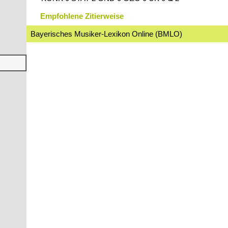
Empfohlene Zitierweise
Bayerisches Musiker-Lexikon Online (BMLO)