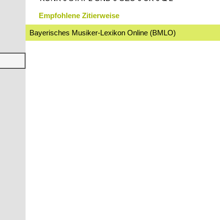
Empfohlene Zitierweise
Bayerisches Musiker-Lexikon Online (BMLO)