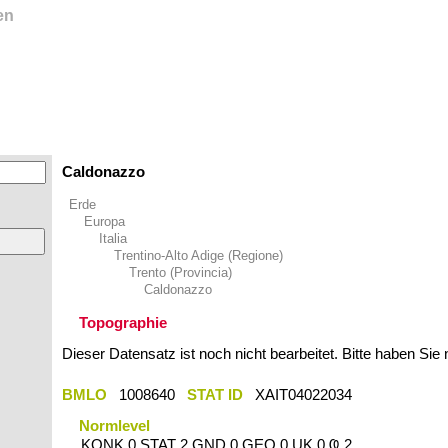
en
Caldonazzo
Erde
Europa
Italia
Trentino-Alto Adige (Regione)
Trento (Provincia)
Caldonazzo
Topographie
Dieser Datensatz ist noch nicht bearbeitet. Bitte haben Sie
BMLO
1008640
STAT ID
XAIT04022034
Normlevel
KONK 0 STAT 2 GND 0 GEO 0 UK 0 Ҩ 2