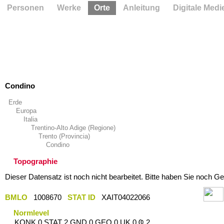
Personen
Werke
Orte
Anleitung
Digitale Medi
Condino
Erde
Europa
Italia
Trentino-Alto Adige (Regione)
Trento (Provincia)
Condino
Topographie
Dieser Datensatz ist noch nicht bearbeitet. Bitte haben Sie noch Ge
BMLO
1008670
STAT ID
XAIT04022066
Normlevel
KONK 0 STAT 2 GND 0 GEO 0 UK 0 Ҩ 2