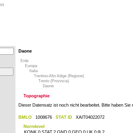
en
Daone
Erde
Europa
Italia
Trentino-Alto Adige (Regione)
Trento (Provincia)
Daone
Topographie
Dieser Datensatz ist noch nicht bearbeitet. Bitte haben Sie
BMLO
1008676
STAT ID
XAIT04022072
Normlevel
KONK 0 STAT 2 GND 0 GEO 0 UK 0 Ҩ 2