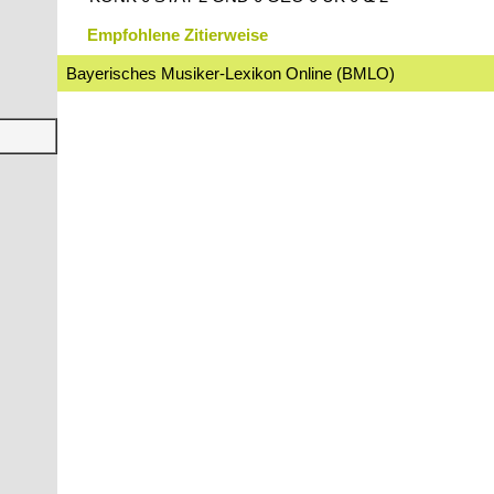
Empfohlene Zitierweise
Bayerisches Musiker-Lexikon Online (BMLO)