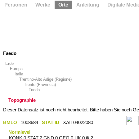
Personen
Werke
Orte
Anleitung
Digitale Medi
Faedo
Erde
Europa
Italia
Trentino-Alto Adige (Regione)
Trento (Provincia)
Faedo
Topographie
Dieser Datensatz ist noch nicht bearbeitet. Bitte haben Sie noch Ge
BMLO
1008684
STAT ID
XAIT04022080
Normlevel
KONK 0 STAT 2 GND 0 GEO 0 UK 0 Ҩ 2