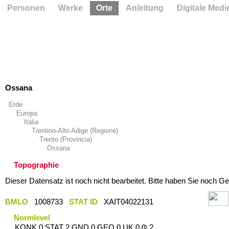
Personen
Werke
Orte
Anleitung
Digitale Medi
Ossana
Erde
Europa
Italia
Trentino-Alto Adige (Regione)
Trento (Provincia)
Ossana
Topographie
Dieser Datensatz ist noch nicht bearbeitet. Bitte haben Sie noch Ge
BMLO
1008733
STAT ID
XAIT04022131
Normlevel
KONK 0 STAT 2 GND 0 GEO 0 UK 0 Ҩ 2