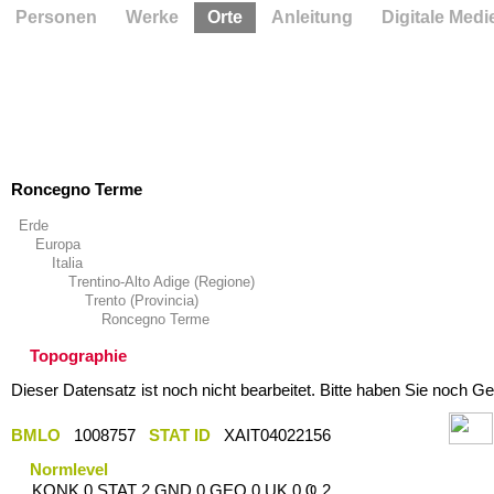
Personen
Werke
Orte
Anleitung
Digitale Medi
Roncegno Terme
Erde
Europa
Italia
Trentino-Alto Adige (Regione)
Trento (Provincia)
Roncegno Terme
Topographie
Dieser Datensatz ist noch nicht bearbeitet. Bitte haben Sie noch Ge
BMLO
1008757
STAT ID
XAIT04022156
Normlevel
KONK 0 STAT 2 GND 0 GEO 0 UK 0 Ҩ 2