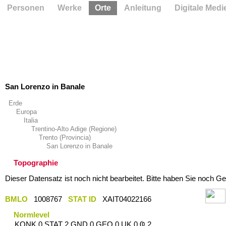
Personen
Werke
Orte
Anleitung
Digitale Medi
San Lorenzo in Banale
Erde
Europa
Italia
Trentino-Alto Adige (Regione)
Trento (Provincia)
San Lorenzo in Banale
Topographie
Dieser Datensatz ist noch nicht bearbeitet. Bitte haben Sie noch Ge
BMLO
1008767
STAT ID
XAIT04022166
Normlevel
KONK 0 STAT 2 GND 0 GEO 0 UK 0 Ҩ 2