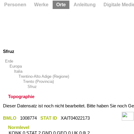
Personen
Werke
Orte
Anleitung
Digitale Medi
Sfruz
Erde
Europa
Italia
Trentino-Alto Adige (Regione)
Trento (Provincia)
Sfruz
Topographie
Dieser Datensatz ist noch nicht bearbeitet. Bitte haben Sie noch Ge
BMLO
1008774
STAT ID
XAIT04022173
Normlevel
KONK 0 STAT 2 GND 0 GEO 0 UK 0 Ҩ 2