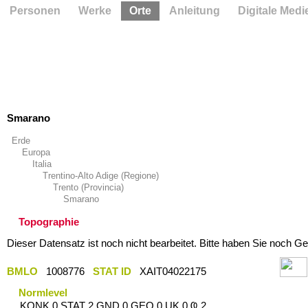
Personen
Werke
Orte
Anleitung
Digitale Medi
Smarano
Erde
Europa
Italia
Trentino-Alto Adige (Regione)
Trento (Provincia)
Smarano
Topographie
Dieser Datensatz ist noch nicht bearbeitet. Bitte haben Sie noch Ge
BMLO
1008776
STAT ID
XAIT04022175
Normlevel
KONK 0 STAT 2 GND 0 GEO 0 UK 0 Ҩ 2