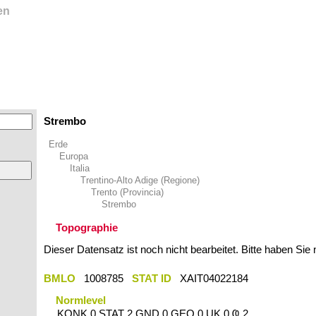
en
Strembo
Erde
Europa
Italia
Trentino-Alto Adige (Regione)
Trento (Provincia)
Strembo
Topographie
Dieser Datensatz ist noch nicht bearbeitet. Bitte haben Sie
BMLO
1008785
STAT ID
XAIT04022184
Normlevel
KONK 0 STAT 2 GND 0 GEO 0 UK 0 Ҩ 2