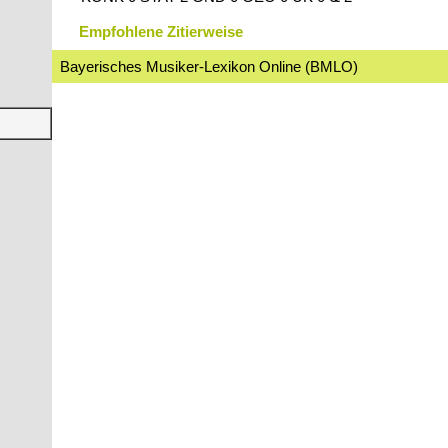
Empfohlene Zitierweise
Bayerisches Musiker-Lexikon Online (BMLO)