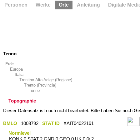
Personen
Werke
Orte
Anleitung
Digitale Medi
Tenno
Erde
Europa
Italia
Trentino-Alto Adige (Regione)
Trento (Provincia)
Tenno
Topographie
Dieser Datensatz ist noch nicht bearbeitet. Bitte haben Sie noch Ge
BMLO
1008792
STAT ID
XAIT04022191
Normlevel
KONK 0 STAT 2 GND 0 GEO 0 UK 0 Ҩ 2