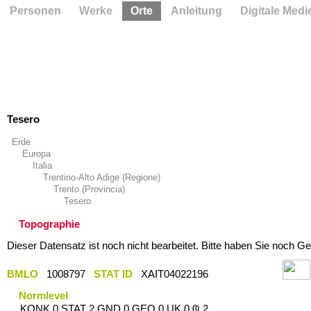
Personen
Werke
Orte
Anleitung
Digitale Medi
Tesero
Erde
Europa
Italia
Trentino-Alto Adige (Regione)
Trento (Provincia)
Tesero
Topographie
Dieser Datensatz ist noch nicht bearbeitet. Bitte haben Sie noch Ge
BMLO
1008797
STAT ID
XAIT04022196
Normlevel
KONK 0 STAT 2 GND 0 GEO 0 UK 0 Ҩ 2