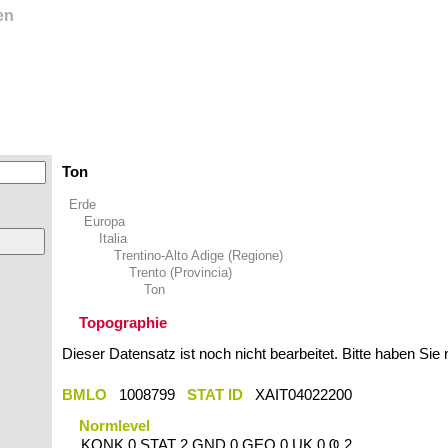
en
Ton
Erde
Europa
Italia
Trentino-Alto Adige (Regione)
Trento (Provincia)
Ton
Topographie
Dieser Datensatz ist noch nicht bearbeitet. Bitte haben Sie
BMLO
1008799
STAT ID
XAIT04022200
Normlevel
KONK 0 STAT 2 GND 0 GEO 0 UK 0 Ҩ 2