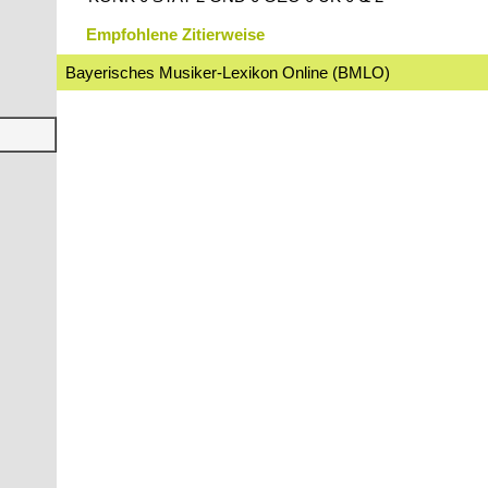
Empfohlene Zitierweise
Bayerisches Musiker-Lexikon Online (BMLO)