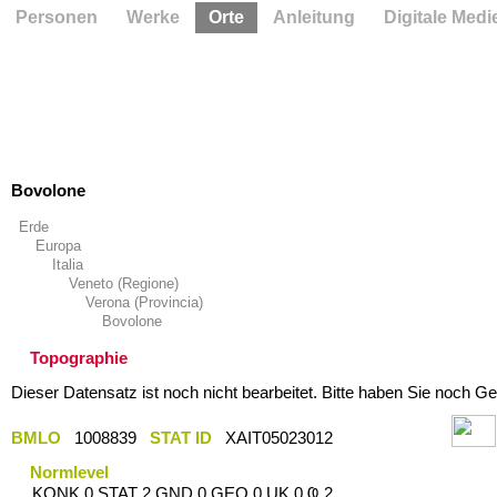
Personen
Werke
Orte
Anleitung
Digitale Medi
Bovolone
Erde
Europa
Italia
Veneto (Regione)
Verona (Provincia)
Bovolone
Topographie
Dieser Datensatz ist noch nicht bearbeitet. Bitte haben Sie noch Ge
BMLO
1008839
STAT ID
XAIT05023012
Normlevel
KONK 0 STAT 2 GND 0 GEO 0 UK 0 Ҩ 2