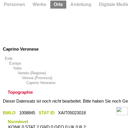
Personen
Werke
Orte
Anleitung
Digitale Medi
Caprino Veronese
Erde
Europa
Italia
Veneto (Regione)
Verona (Provincia)
Caprino Veronese
Topographie
Dieser Datensatz ist noch nicht bearbeitet. Bitte haben Sie noch Ge
BMLO
1008845
STAT ID
XAIT05023018
Normlevel
KONK 0 STAT 2 GND 0 GEO 0 UK 0 Ҩ 2