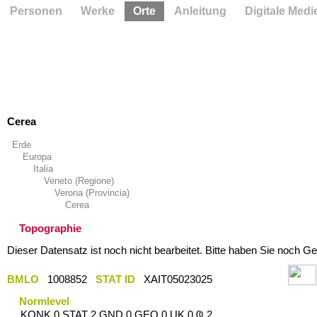
Personen
Werke
Orte
Anleitung
Digitale Medi
Cerea
Erde
Europa
Italia
Veneto (Regione)
Verona (Provincia)
Cerea
Topographie
Dieser Datensatz ist noch nicht bearbeitet. Bitte haben Sie noch Ge
BMLO
1008852
STAT ID
XAIT05023025
Normlevel
KONK 0 STAT 2 GND 0 GEO 0 UK 0 Ҩ 2