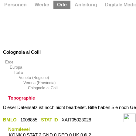
Personen
Werke
Orte
Anleitung
Digitale Medi
Colognola ai Colli
Erde
Europa
Italia
Veneto (Regione)
Verona (Provincia)
Colognola ai Colli
Topographie
Dieser Datensatz ist noch nicht bearbeitet. Bitte haben Sie noch Ge
BMLO
1008855
STAT ID
XAIT05023028
Normlevel
KONK 0 STAT 2 GND 0 GEO 0 UK 0 Ҩ 2