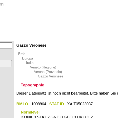
en
Gazzo Veronese
Erde
Europa
Italia
Veneto (Regione)
Verona (Provincia)
Gazzo Veronese
Topographie
Dieser Datensatz ist noch nicht bearbeitet. Bitte haben Sie
BMLO
1008864
STAT ID
XAIT05023037
Normlevel
KONK 0 STAT 2 GND 0 GEO 0 UK 0 Ҩ 2