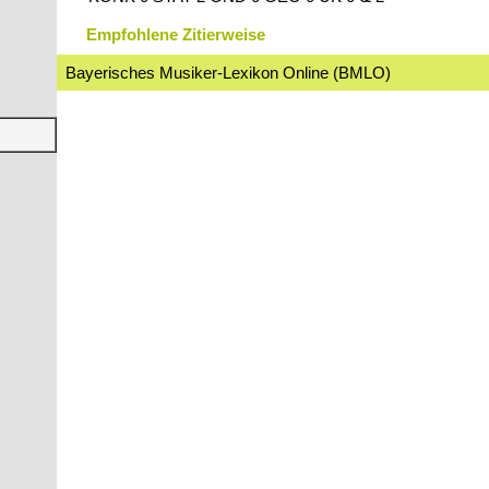
Empfohlene Zitierweise
Bayerisches Musiker-Lexikon Online (BMLO)