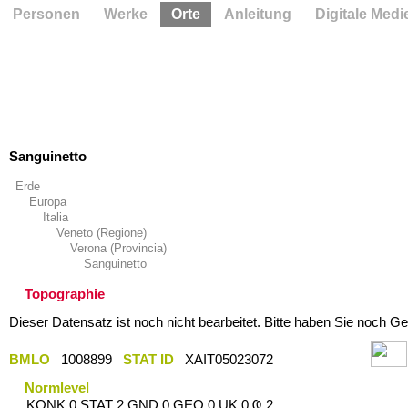
Personen
Werke
Orte
Anleitung
Digitale Medi
Sanguinetto
Erde
Europa
Italia
Veneto (Regione)
Verona (Provincia)
Sanguinetto
Topographie
Dieser Datensatz ist noch nicht bearbeitet. Bitte haben Sie noch Ge
BMLO
1008899
STAT ID
XAIT05023072
Normlevel
KONK 0 STAT 2 GND 0 GEO 0 UK 0 Ҩ 2