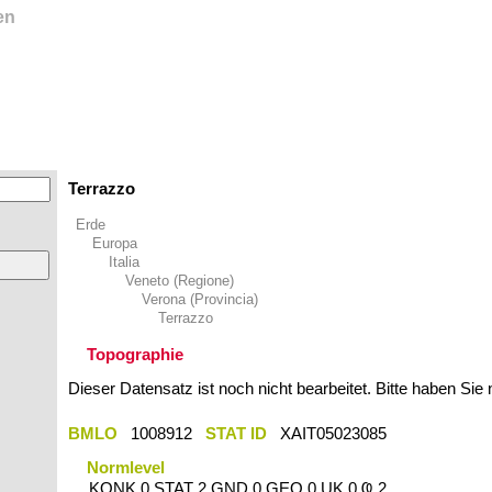
en
Terrazzo
Erde
Europa
Italia
Veneto (Regione)
Verona (Provincia)
Terrazzo
Topographie
Dieser Datensatz ist noch nicht bearbeitet. Bitte haben Sie
BMLO
1008912
STAT ID
XAIT05023085
Normlevel
KONK 0 STAT 2 GND 0 GEO 0 UK 0 Ҩ 2