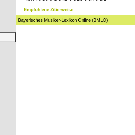
Empfohlene Zitierweise
Bayerisches Musiker-Lexikon Online (BMLO)